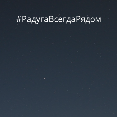
#РадугаВсегдаРядом