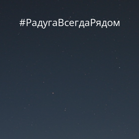
#РадугаВсегдаРядом